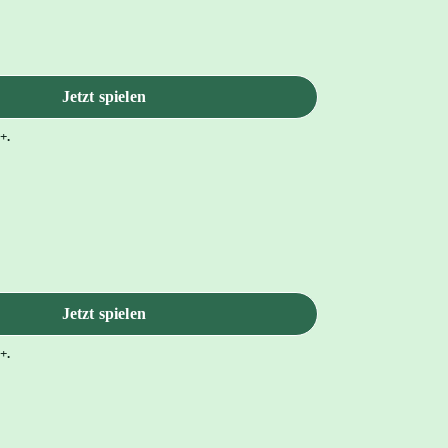
Jetzt spielen
+.
Jetzt spielen
+.