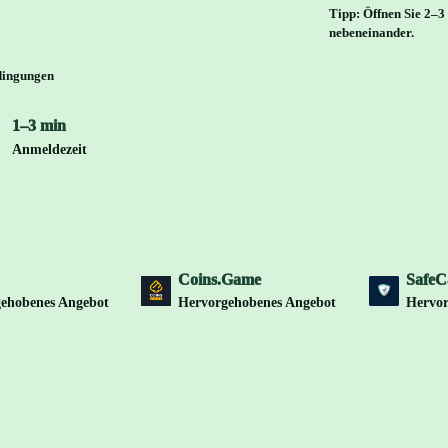
Tipp: Öffnen Sie 2–3
nebeneinander.
dingungen
1–3 min
Anmeldezeit
Coins.Game
SafeC
ehobenes Angebot
Hervorgehobenes Angebot
Hervor