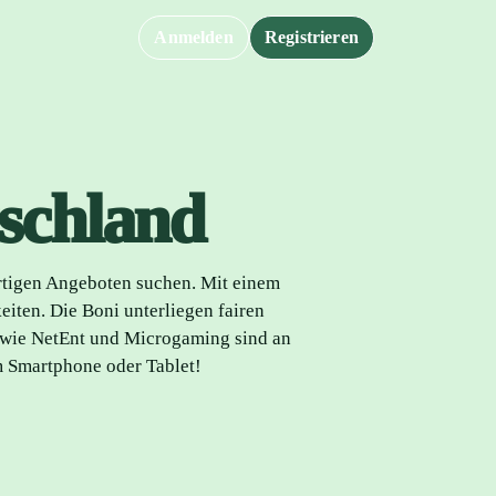
Anmelden
Registrieren
schland
artigen Angeboten suchen. Mit einem
iten. Die Boni unterliegen fairen
r wie NetEnt und Microgaming sind an
m Smartphone oder Tablet!