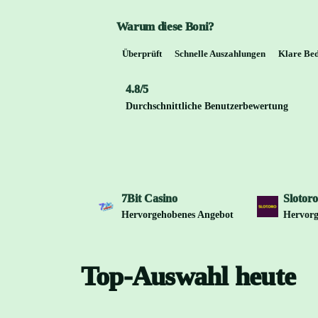
Warum diese Boni?
Überprüft
Schnelle Auszahlungen
Klare Be
4.8/5
Durchschnittliche Benutzerbewertung
7Bit Casino
Slotoro
Hervorgehobenes Angebot
Hervorg
Top-Auswahl heute