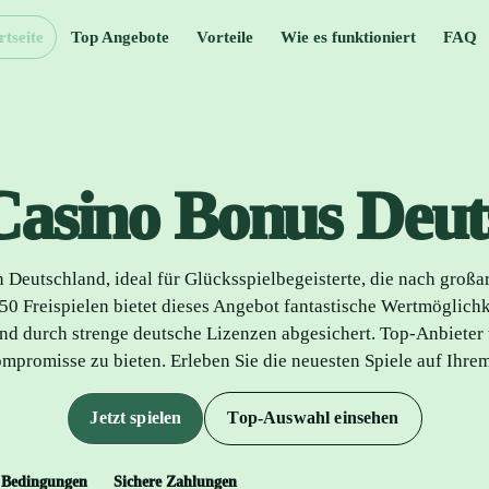
rtseite
Top Angebote
Vorteile
Wie es funktioniert
FAQ
asino Bonus Deut
Deutschland, ideal für Glücksspielbegeisterte, die nach groß
 Freispielen bietet dieses Angebot fantastische Wertmöglichke
nd durch strenge deutsche Lizenzen abgesichert. Top-Anbiete
mpromisse zu bieten. Erleben Sie die neuesten Spiele auf Ihre
Jetzt spielen
Top-Auswahl einsehen
 Bedingungen
Sichere Zahlungen