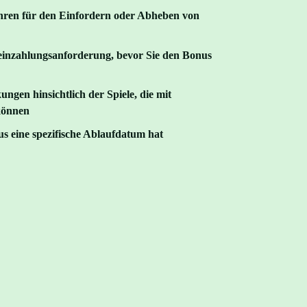
hren für den Einfordern oder Abheben von
einzahlungsanforderung, bevor Sie den Bonus
ngen hinsichtlich der Spiele, die mit
können
s eine spezifische Ablaufdatum hat