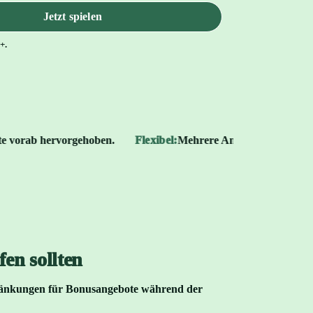
Jetzt spielen
+.
rvorgehoben.
Flexibel:
Mehrere Angebote zum Nebeneinander-
en sollten
hränkungen für Bonusangebote während der