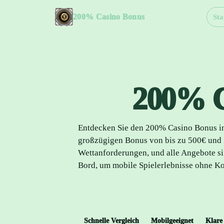
200% Casino Bonus
Sta
200% C
Entdecken Sie den 200% Casino Bonus in 
großzügigen Bonus von bis zu 500€ und 50
Wettanforderungen, und alle Angebote si
Bord, um mobile Spielerlebnisse ohne Ko
Schnelle Vergleich
Mobilgeeignet
Klare