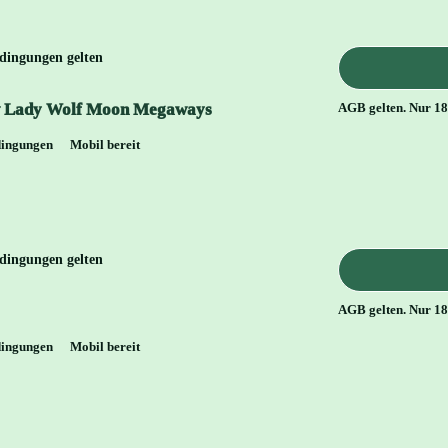
edingungen gelten
AGB gelten. Nur 18
w Lady Wolf Moon Megaways
dingungen
Mobil bereit
edingungen gelten
AGB gelten. Nur 18
dingungen
Mobil bereit